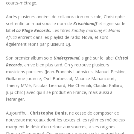
courts-métrage.
Après plusieurs années de collaboration musicale, Christophe
sort enfin un maxi sous le nom de
Krisnidanoff
et signe sur le
label
La Plage Records.
Les titres
Sunday morning
et
Mama
Africa
entrent dans les playlist de radio Nova, et sont
également repris par plusieurs DJ.
Son premier album solo
Underground
, signé sur le label
Cristal
Records
, arrive bien plus tard. On y retrouve plusieurs
musiciens parisiens (Jean-Francois Ludovicus, Manuel Peskine,
Guillaume Juramie, Cyril Barbessol, Maurice Manancourt,
Thierry M’Vié, Nicolas Liesnard, Elie Chemali, Claudio Pallaro,
Juju Child) avec qui il se produit en France, mais aussi à
l’étranger.
Aujourd’hui,
Christophe Denis,
ne cesse de composer de
nouveaux morceaux dont les textes et les rythmes mélodieux
marquent le désir d’un retour aux sources, à ses origines
Douala (Cameroun). Ces nouveaux morceaux lui permettront