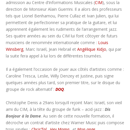
admission au Centre d’Informations Musicales (
CIM
), sous la
direction de Monsieur Alain Guerrini. Il a alors des professeurs
tels que Lionel Benhamou, Pierre Cullaz et Ivan Julien, qui lui
permettent de perfectionner sa pratique de la guitare, et lui
apprennent également les rudiments de l’arrangement jazz.
Ses quatre années au sein du CIM lui font côtoyer de futurs
musiciens de renommée internationale comme :
Louis
Winsberg
, Marc Israël, Jean Hebrail et
Angélique Kidjo
, qui par
la suite fera appel à lui lors de différentes tournées.
Il a également l’occasion de jouer aux côtés d’artistes comme :
Caroline Tresca, Leslie, Willy Denzey et Justine, puis signe
quelques années plus tard, son premier titre, sur le disque du
groupe de rock alternatif :
DOQ
.
Christophe Denis a 29ans lorsqu’il rejoint Marc Israël, son vieil
ami du CIM, à la tête du groupe de funk – acid-jazz :
Dis
Bonjour à la Dame
. Au sein de cette nouvelle formation, il
décroche un contrat d’artiste chez Warner Music puis compose
trois singles :
Chris’Tal
,
Hey Mama
,
et
Mon ange
.